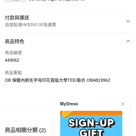
付款與運送
自提點滿HK$350.00免運費
付款方式
商品特色
信用卡
商品編號
Apple Pay
449062
AlipayHK
商品重點
PayMe
OB 保暖內刷毛字母印花寬版大學TEE/衛衣 OBAB19962
WeChat Pay
MyDress
商品推薦
送貨方式
付款後順豐自助櫃
每筆HK$40.00，滿HK$350.00或以上免運費
商品相關分類 (2)
付款後順豐站及營業點