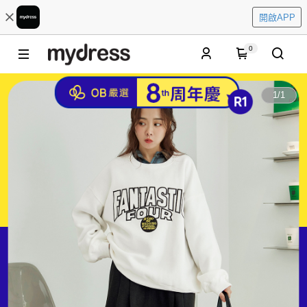
開啟APP
0
1
/
1