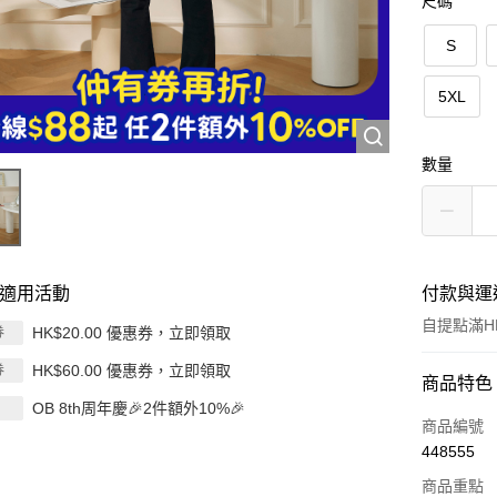
尺碼
S
5XL
數量
適用活動
付款與運
自提點滿HK
HK$20.00 優惠券，立即領取
券
HK$60.00 優惠券，立即領取
券
付款方式
商品特色
OB 8th周年慶🎉2件額外10%🎉
信用卡
商品編號
448555
Apple Pay
商品重點