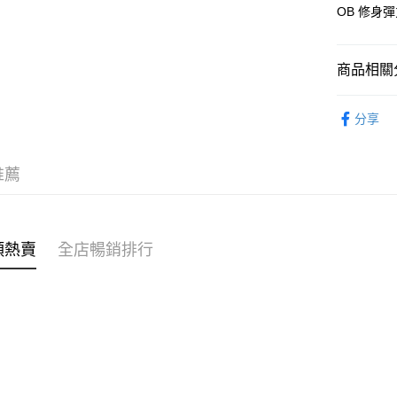
AlipayHK
OB 修身
PayMe
商品相關分
WeChat P
女裝
褲
分享
送貨方式
女裝
褲
付款後順
穿搭主題
推薦
每筆HK$4
穿搭主題
付款後順
穿搭主題
每筆HK$4
類熱賣
全店暢銷排行
付款後順
每筆HK$4
付款後其
每筆HK$4
順豐速遞 /