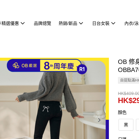
🌟精選優惠
品牌總覽
熱銷/新品
日台女裝
內衣/
OB 
OBBA7
自提點滿HK
HK$409.0
HK$29
顏色
黑