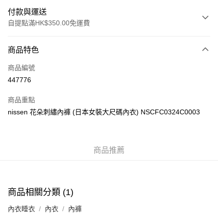
付款與運送
自提點滿HK$350.00免運費
付款方式
商品特色
信用卡
商品編號
Apple Pay
447776
AlipayHK
商品重點
PayMe
nissen 花朵刺繡內褲 (日本女裝大尺碼內衣) NSCFC0324C0003
WeChat Pay
商品推薦
送貨方式
付款後順豐自助櫃
每筆HK$40.00，滿HK$350.00或以上免運費
商品相關分類 (1)
付款後順豐站及營業點
內衣睡衣
內衣
內褲
每筆HK$40.00，滿HK$350.00或以上免運費