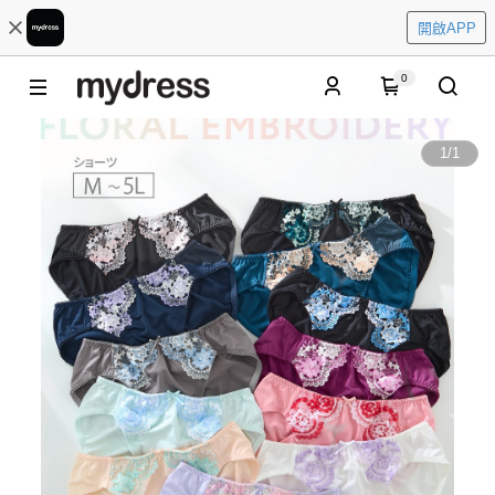
開啟APP
0
1
/
1