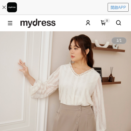
開啟APP
0
1
/
1