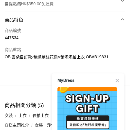
自提點滿HK$350.00免運費
付款方式
商品特色
信用卡
商品編號
Apple Pay
447534
AlipayHK
商品重點
PayMe
OB 雲朵自訂款-精緻蕾絲花邊V領泡泡袖上衣 OBAB19831
WeChat Pay
商品推薦
MyDress
送貨方式
付款後順豐自助櫃
每筆HK$40.00，滿HK$350.00或以上免運費
商品相關分類 (5)
查看全部
付款後順豐站及營業點
女裝
上衣
長袖上衣
每筆HK$40.00，滿HK$350.00或以上免運費
穿搭主題推介
女裝｜淨色基礎單品🩶簡約控必入
付款後順豐合作便利店