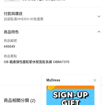
付款與運送
自提點滿HK$350.00免運費
付款方式
商品特色
信用卡
商品編號
Apple Pay
445649
AlipayHK
商品重點
PayMe
OB 親膚彈性腰鬆緊休閒寬鬆長褲 OBBA7370
WeChat Pay
MyDress
商品推薦
送貨方式
付款後順豐自助櫃
每筆HK$40.00，滿HK$350.00或以上免運費
商品相關分類 (2)
付款後順豐站及營業點