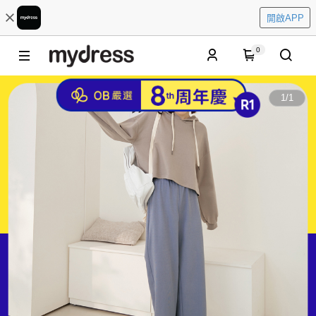
開啟APP
0
1
/
1