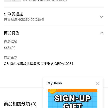
付款與運送
自提點滿HK$350.00免運費
付款方式
商品特色
信用卡
商品編號
Apple Pay
443490
AlipayHK
商品重點
PayMe
OB 撞色橫條紋拼接傘襬長連身裙 OBDA10281
WeChat Pay
商品推薦
MyDress
送貨方式
付款後順豐自助櫃
每筆HK$40.00，滿HK$350.00或以上免運費
商品相關分類 (3)
查看全部
付款後順豐站及營業點