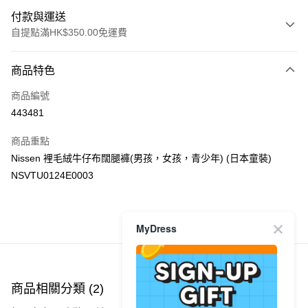
付款與運送
自提點滿HK$350.00免運費
付款方式
商品特色
信用卡
商品編號
Apple Pay
443481
AlipayHK
商品重點
PayMe
Nissen 裡毛絨牛仔布闊腿褲(男孩，女孩，青少年) (日本童裝)
NSVTU0124E0003
WeChat Pay
送貨方式
MyDress
商品推薦
付款後順豐自助櫃
每筆HK$40.00，滿HK$350.00或以上免運費
付款後順豐站及營業點
商品相關分類 (2)
每筆HK$40.00，滿HK$350.00或以上免運費