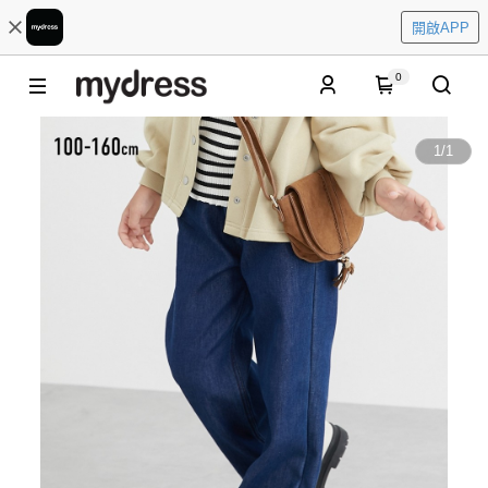
開啟APP
0
1
/
1