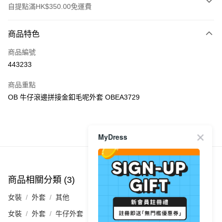
自提點滿HK$350.00免運費
付款方式
商品特色
信用卡
商品編號
Apple Pay
443233
AlipayHK
商品重點
PayMe
OB 牛仔滾邊拼接金釦毛呢外套 OBEA3729
WeChat Pay
商品推薦
MyDress
送貨方式
付款後順豐自助櫃
每筆HK$40.00，滿HK$350.00或以上免運費
商品相關分類 (3)
查看全部
付款後順豐站及營業點
女裝
外套
其他
每筆HK$40.00，滿HK$350.00或以上免運費
女裝
外套
牛仔外套
付款後順豐合作便利店