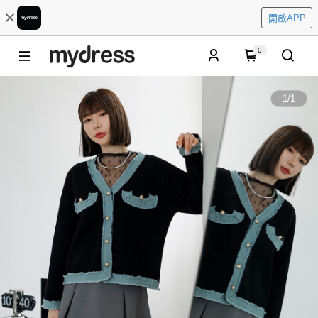
開啟APP
0
1
/
1