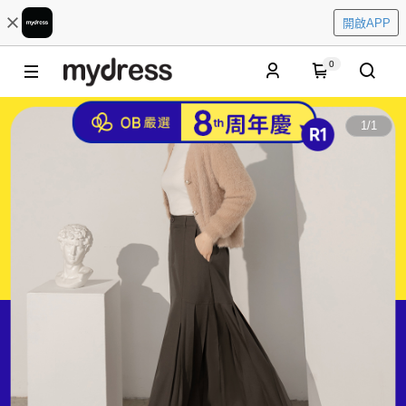
開啟APP
0
1
/
1