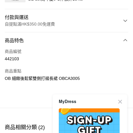
付款與運送
自提點滿HK$350.00免運費
付款方式
商品特色
信用卡
商品編號
Apple Pay
442103
AlipayHK
商品重點
PayMe
OB 細緻後鬆緊雙側打褶長裙 OBCA3005
WeChat Pay
MyDress
商品推薦
送貨方式
付款後順豐自助櫃
每筆HK$40.00，滿HK$350.00或以上免運費
商品相關分類 (2)
付款後順豐站及營業點