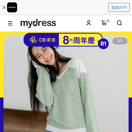
開啟APP
0
1
/
1