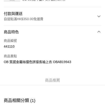
付款與運送
自提點滿HK$350.00免運費
付款方式
商品特色
信用卡
商品編號
Apple Pay
441110
AlipayHK
商品重點
PayMe
OB 質感金屬絲撞色拼接長袖上衣 OBAB19943
WeChat Pay
商品推薦
送貨方式
付款後順豐自助櫃
每筆HK$40.00，滿HK$350.00或以上免運費
商品相關分類 (1)
付款後順豐站及營業點