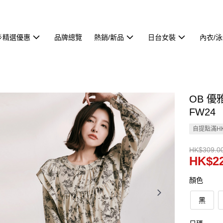
🌟精選優惠
品牌總覽
熱銷/新品
日台女裝
內衣/
OB 優
FW24
自提點滿HK
HK$309.0
HK$22
顏色
黑