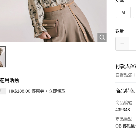
尺碼
M
數量
付款與運
自提點滿HK
適用活動
付款方式
商品特色
HK$188.00 優惠券，立即領取
券
信用卡
商品編號
439343
Apple Pay
商品重點
AlipayHK
OB 優雅圓
PayMe