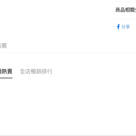
商品相關分
WeChat P
女裝
上
分享
送貨方式
付款後順
推薦
每筆HK$4
付款後順
每筆HK$4
類熱賣
全店暢銷排行
付款後順
每筆HK$4
付款後其
每筆HK$4
順豐速遞 /
每筆HK$4