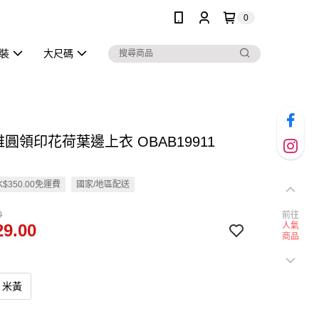
0
泳裝
大尺碼
雅圓領印花荷葉邊上衣 OBAB19911
$350.00免運費
國家/地區配送
0
前往
9.00
人氣
商品
米黃