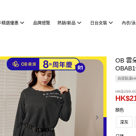
🌟精選優惠
品牌總覽
熱銷/新品
日台女裝
內衣/
OB 
OBAB1
自提點滿HK
HK$299.0
HK$21
顏色
深灰