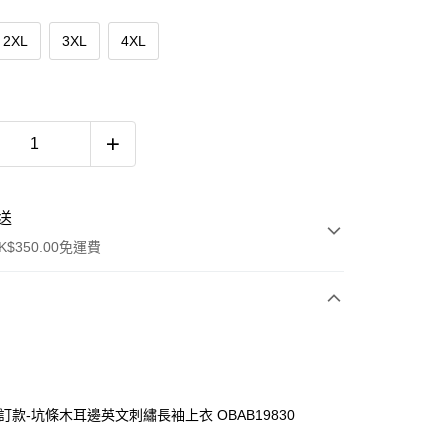
2XL
3XL
4XL
送
$350.00免運費
自訂款-坑條木耳邊英文刺繡長袖上衣 OBAB19830