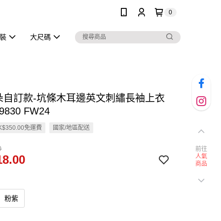
0
泳裝
大尺碼
雲朵自訂款-坑條木耳邊英文刺繡長袖上衣
9830 FW24
$350.00免運費
國家/地區配送
0
前往
8.00
人氣
商品
粉紫