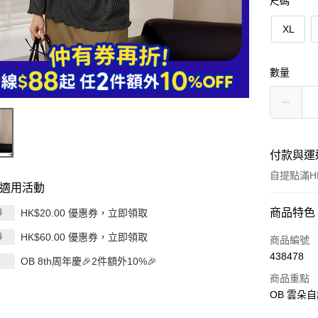
尺碼
XL
數量
付款與運
自提點滿HK
適用活動
付款方式
商品特色
HK$20.00 優惠券，立即領取
券
HK$60.00 優惠券，立即領取
券
信用卡
商品編號
438478
OB 8th周年慶🎉2件額外10%🎉
Apple Pay
商品重點
AlipayHK
OB 雲朵
PayMe