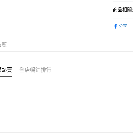
商品相關分
WeChat P
女裝
上
分享
送貨方式
穿搭主題
付款後順
穿搭主題
推薦
每筆HK$4
⭐雲朵女孩
付款後順
每筆HK$4
類熱賣
全店暢銷排行
付款後順
每筆HK$4
付款後其
每筆HK$4
順豐速遞 /
每筆HK$4