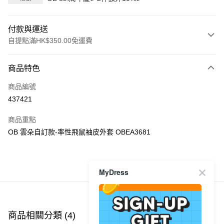
付款與運送
自提點滿HK$350.00免運費
付款方式
商品特色
信用卡
商品編號
Apple Pay
437421
AlipayHK
商品重點
PayMe
OB 雲朵自訂款-率性飛鼠袖皮外套 OBEA3681
WeChat Pay
商品推薦
MyDress
送貨方式
付款後順豐自助櫃
每筆HK$40.00，滿HK$350.00或以上免運費
商品相關分類 (4)
查看全部
付款後順豐站及營業點