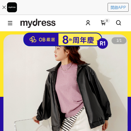
開啟APP
0
1
/
1