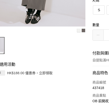
尺碼
S
數量
付款與運
自提點滿HK
適用活動
付款方式
商品特色
HK$188.00 優惠券，立即領取
券
信用卡
商品編號
437418
Apple Pay
商品重點
AlipayHK
OB 前開衩
PayMe