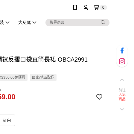
0
泳裝
大尺碼
開衩反摺口袋直筒長裙 OBCA2991
$350.00免運費
國家/地區配送
0
前往
9.00
人氣
商品
灰白