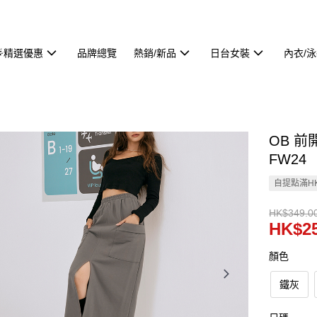
🌟精選優惠
品牌總覽
熱銷/新品
日台女裝
內衣/
OB 前
FW24
自提點滿HK
HK$349.0
HK$25
顏色
鐵灰