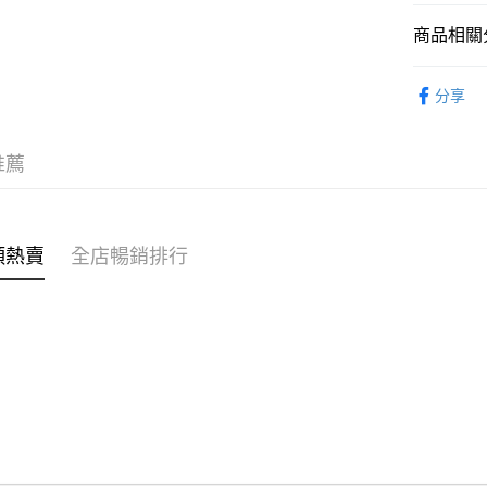
商品相關分
WeChat P
女裝
裙
分享
送貨方式
穿搭主題
付款後順
⭐雲朵女孩
推薦
每筆HK$4
付款後順
每筆HK$4
類熱賣
全店暢銷排行
付款後順
每筆HK$4
付款後其
每筆HK$4
順豐速遞 /
每筆HK$4