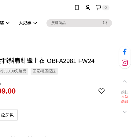
0
泳裝
大尺碼
對稱斜肩針織上衣 OBFA2981 FW24
$350.00免運費
國家/地區配送
0
9.00
前往
人氣
商品
象牙色