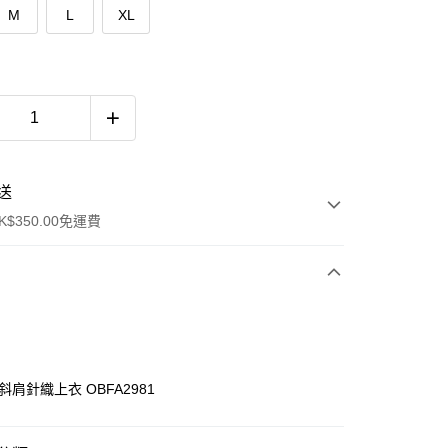
M
L
XL
送
$350.00免運費
斜肩針織上衣 OBFA2981