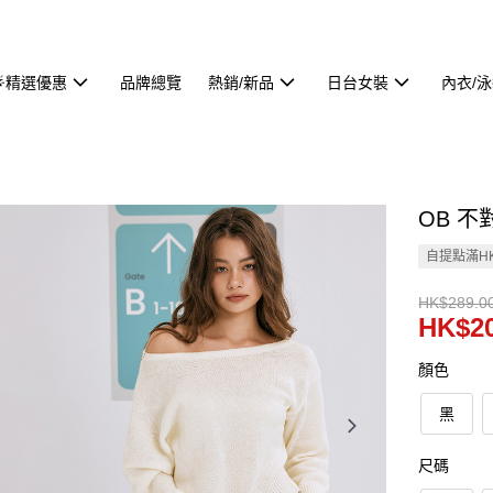
🌟精選優惠
品牌總覽
熱銷/新品
日台女裝
內衣/
OB 不
自提點滿HK
HK$289.0
HK$20
顏色
黑
尺碼