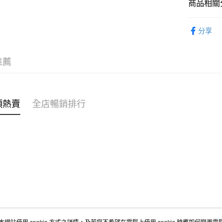
商品相關分
WeChat P
女裝
上
分享
送貨方式
女裝
毛
付款後順
穿搭主題
推薦
每筆HK$4
付款後順
每筆HK$4
類熱賣
全店暢銷排行
付款後順
每筆HK$4
付款後其
每筆HK$4
順豐速遞 /
每筆HK$4
其他國家/