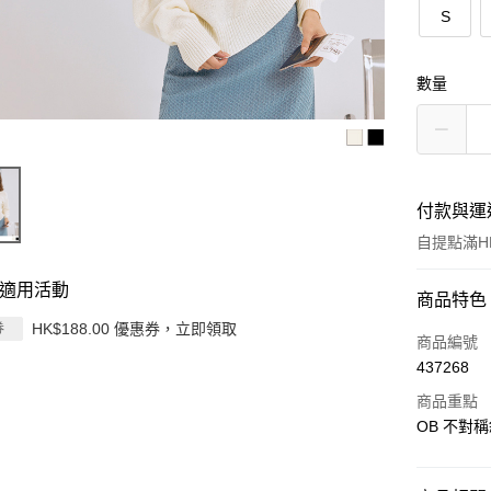
S
數量
付款與運
自提點滿HK
適用活動
付款方式
商品特色
HK$188.00 優惠券，立即領取
券
信用卡
商品編號
437268
Apple Pay
商品重點
AlipayHK
OB 不對稱
PayMe