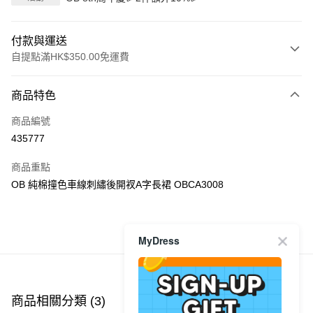
付款與運送
自提點滿HK$350.00免運費
付款方式
商品特色
信用卡
商品編號
Apple Pay
435777
AlipayHK
商品重點
PayMe
OB 純棉撞色車線刺繡後開衩A字長裙 OBCA3008
WeChat Pay
商品推薦
MyDress
送貨方式
付款後順豐自助櫃
每筆HK$40.00，滿HK$350.00或以上免運費
商品相關分類 (3)
查看全部
付款後順豐站及營業點