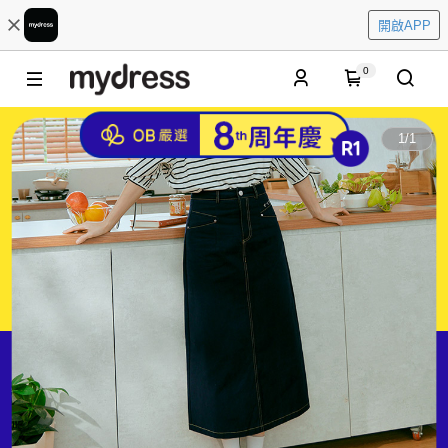
開啟APP
0
1
/
1