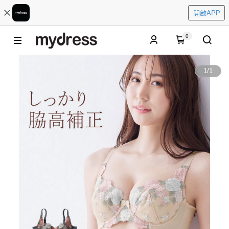
開啟APP
0
1
/
1