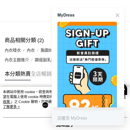
每筆HK$40.00，滿HK$350.00或以上免運費
MyDress
付款後順豐合作便利店
商品推薦
每筆HK$40.00，滿HK$350.00或以上免運費
付款後其他順豐合作點
商品相關分類 (2)
每筆HK$40.00，滿HK$350.00或以上免運費
內衣睡衣
內衣
胸圍Bra
順豐速遞 / 菜鳥
每筆HK$40.00，滿HK$350.00或以上免運費
內衣主題推介
顯瘦副乳內衣│視覺即瘦5kg 🪄
其他國家/地區配送 (運費只供參考，下單後客服會再聯絡酌
運費表
本分類熱賣
全店暢銷排行
收實際運費)
本網站中使用 cookie，欲查詢有關本網站使用 cookie 方式之詳情，及若您不希
熱門標籤
望在電腦上使用 cookie 時應如何變更電腦的 cookie 設定，請參閱本網站「
私隱
政策
」之 Cookie 聲明。您繼續使用本網站即表示您同意本公司得按本網站使用
條款之 Cookie 聲明使用 cookie。
了解更多 >
熱銷排行
最新商品
人氣推薦
回覆至 MyDress
我知道了