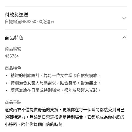
付款與運送
自提點滿HK$350.00免運費
付款方式
商品特色
信用卡
商品編號
Apple Pay
435734
AlipayHK
商品特色
PayMe
精緻的刺繡設計，為每一位女性增添自信與優雅。
特別適合女裝大尺碼需求，貼合身形，舒適無比。
WeChat Pay
讓您無論在日常或特別場合，都能散發迷人光彩。
送貨方式
商品重點
付款後順豐自助櫃
這款內衣不僅提供舒適的支撐，更讓你在每一個瞬間都感受到自己
每筆HK$40.00，滿HK$350.00或以上免運費
的獨特魅力。無論是日常穿搭還是特別場合，它都能成為你心底的
小秘密，陪伴你每個自信的時刻。
付款後順豐站及營業點