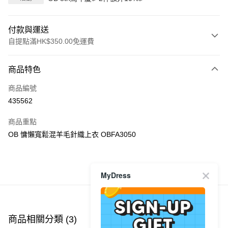
付款與運送
自提點滿HK$350.00免運費
付款方式
商品特色
信用卡
商品編號
Apple Pay
435562
AlipayHK
商品重點
PayMe
OB 慵懶寬鬆混羊毛針織上衣 OBFA3050
WeChat Pay
商品推薦
MyDress
送貨方式
付款後順豐自助櫃
每筆HK$40.00，滿HK$350.00或以上免運費
商品相關分類 (3)
查看全部
付款後順豐站及營業點