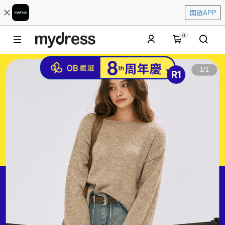
開啟APP
0
1
/
1