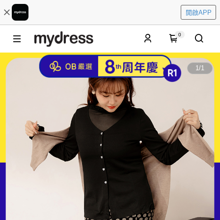
開啟APP
0
1
/
1