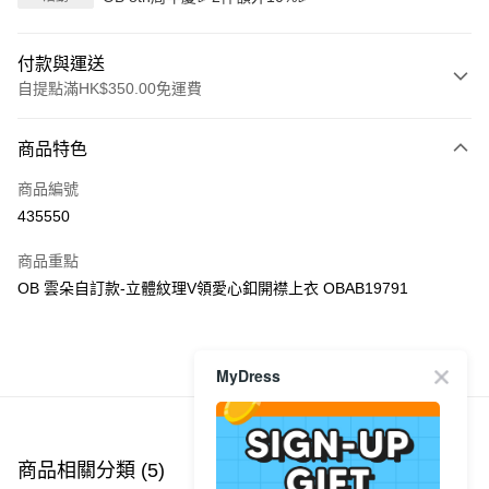
付款與運送
自提點滿HK$350.00免運費
付款方式
商品特色
信用卡
商品編號
Apple Pay
435550
AlipayHK
商品重點
PayMe
OB 雲朵自訂款-立體紋理V領愛心釦開襟上衣 OBAB19791
WeChat Pay
商品推薦
MyDress
送貨方式
付款後順豐自助櫃
每筆HK$40.00，滿HK$350.00或以上免運費
商品相關分類 (5)
查看全部
付款後順豐站及營業點