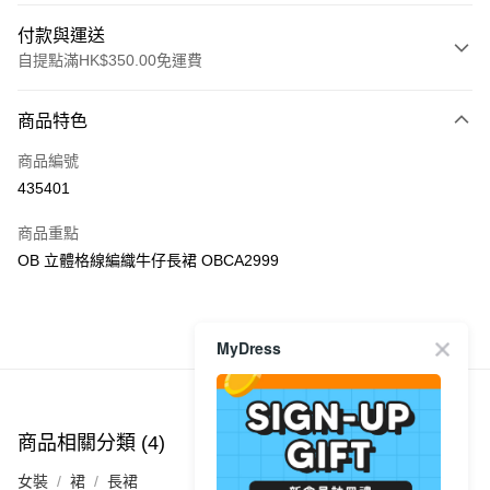
付款與運送
自提點滿HK$350.00免運費
付款方式
商品特色
信用卡
商品編號
Apple Pay
435401
AlipayHK
商品重點
PayMe
OB 立體格線編織牛仔長裙 OBCA2999
WeChat Pay
商品推薦
MyDress
送貨方式
付款後順豐自助櫃
每筆HK$40.00，滿HK$350.00或以上免運費
商品相關分類 (4)
查看全部
付款後順豐站及營業點
女裝
裙
長裙
每筆HK$40.00，滿HK$350.00或以上免運費