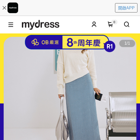
開啟APP
0
1
/
1