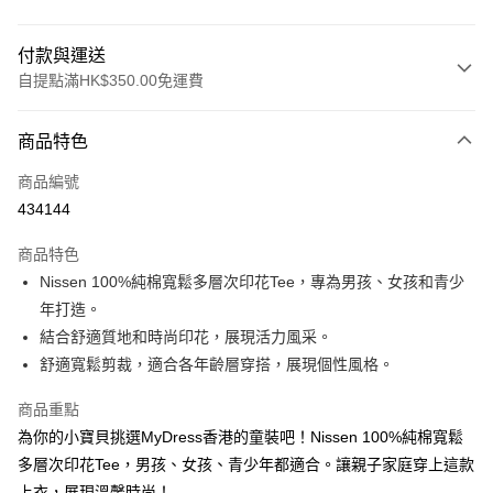
付款與運送
自提點滿HK$350.00免運費
付款方式
商品特色
信用卡
商品編號
Apple Pay
434144
AlipayHK
商品特色
PayMe
Nissen 100%純棉寬鬆多層次印花Tee，專為男孩、女孩和青少
年打造。
WeChat Pay
結合舒適質地和時尚印花，展現活力風采。
舒適寬鬆剪裁，適合各年齡層穿搭，展現個性風格。
送貨方式
付款後順豐自助櫃
商品重點
每筆HK$40.00，滿HK$350.00或以上免運費
為你的小寶貝挑選MyDress香港的童裝吧！Nissen 100%純棉寬鬆
多層次印花Tee，男孩、女孩、青少年都適合。讓親子家庭穿上這款
付款後順豐站及營業點
上衣，展現溫馨時尚！