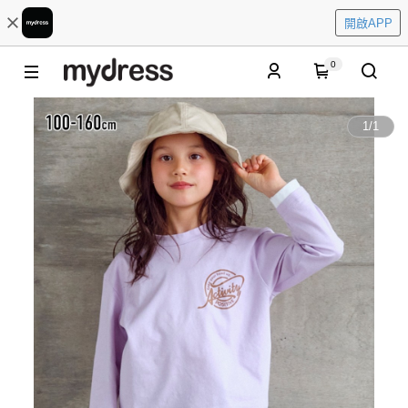
開啟APP
0
1
/
1