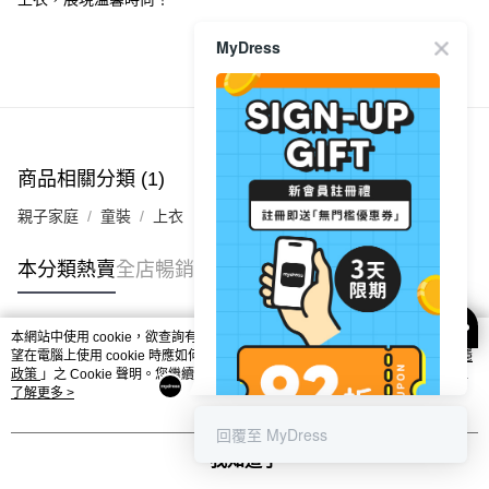
每筆HK$40.00，滿HK$350.00或以上免運費
MyDress
付款後順豐合作便利店
每筆HK$40.00，滿HK$350.00或以上免運費
商品推薦
付款後其他順豐合作點
每筆HK$40.00，滿HK$350.00或以上免運費
商品相關分類 (1)
順豐速遞 / 菜鳥
親子家庭
童裝
上衣
每筆HK$40.00，滿HK$350.00或以上免運費
其他國家/地區配送 (運費只供參考，下單後客服會再聯絡酌
運費表
本分類熱賣
全店暢銷排行
收實際運費)
本網站中使用 cookie，欲查詢有關本網站使用 cookie 方式之詳情，及若您不希
熱門標籤
望在電腦上使用 cookie 時應如何變更電腦的 cookie 設定，請參閱本網站「
私隱
政策
」之 Cookie 聲明。您繼續使用本網站即表示您同意本公司得按本網站使用
條款之 Cookie 聲明使用 cookie。
了解更多 >
熱銷排行
最新商品
人氣推薦
回覆至 MyDress
我知道了