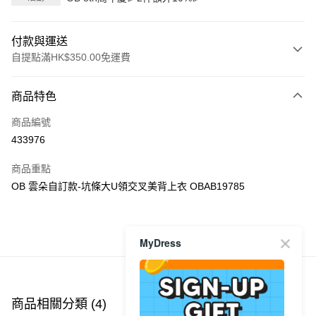
付款與運送
自提點滿HK$350.00免運費
付款方式
商品特色
信用卡
商品編號
Apple Pay
433976
AlipayHK
商品重點
PayMe
OB 雲朵自訂款-坑條大U領交叉美背上衣 OBAB19785
WeChat Pay
商品推薦
MyDress
送貨方式
付款後順豐自助櫃
每筆HK$40.00，滿HK$350.00或以上免運費
商品相關分類 (4)
查看全部
付款後順豐站及營業點