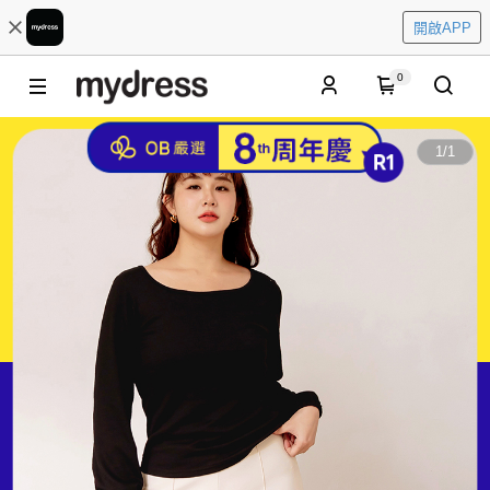
開啟APP
0
1
/
1