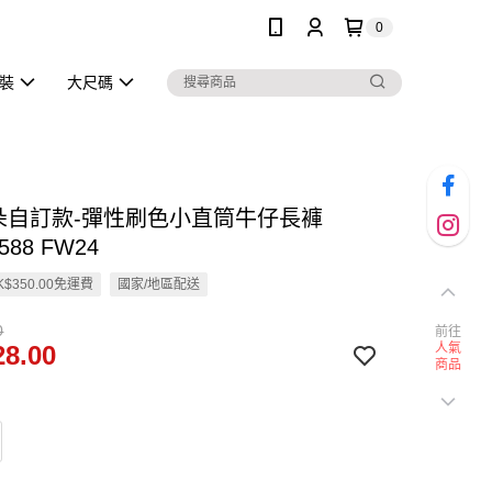
0
泳裝
大尺碼
雲朵自訂款-彈性刷色小直筒牛仔長褲
588 FW24
$350.00免運費
國家/地區配送
0
前往
8.00
人氣
商品