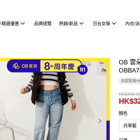
🌟精選優惠
品牌總覽
熱銷/新品
日台女裝
內衣/
OB 
OBBA7
自提點滿HK
HK$449.0
HK$32
顏色
丹寧藍