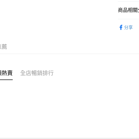
商品相關分
WeChat P
女裝
褲
分享
送貨方式
穿搭主題
付款後順
女裝
褲
推薦
每筆HK$4
穿搭主題
付款後順
穿搭主題
每筆HK$4
類熱賣
全店暢銷排行
⭐雲朵女孩
付款後順
每筆HK$4
付款後其
每筆HK$4
順豐速遞 /
每筆HK$4