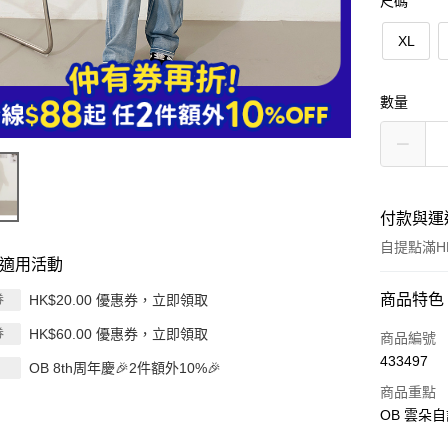
尺碼
XL
數量
付款與運
自提點滿HK
適用活動
付款方式
商品特色
HK$20.00 優惠券，立即領取
券
HK$60.00 優惠券，立即領取
券
信用卡
商品編號
433497
OB 8th周年慶🎉2件額外10%🎉
Apple Pay
商品重點
AlipayHK
OB 雲朵
PayMe