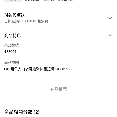
付款與運送
自提點滿HK$350.00免運費
付款方式
商品特色
信用卡
商品編號
Apple Pay
433001
AlipayHK
商品重點
PayMe
OB 素色大口袋腰鬆緊休閒短褲 OBBA7586
WeChat Pay
商品推薦
送貨方式
付款後順豐自助櫃
每筆HK$40.00，滿HK$350.00或以上免運費
商品相關分類 (2)
付款後順豐站及營業點