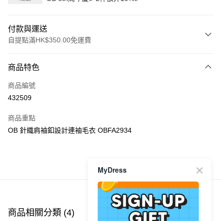
付款與運送
自提點滿HK$350.00免運費
付款方式
商品特色
信用卡
商品編號
Apple Pay
432509
AlipayHK
商品重點
PayMe
OB 針織肩袖釦設計連袖毛衣 OBFA2934
WeChat Pay
商品推薦
MyDress
送貨方式
付款後順豐自助櫃
每筆HK$40.00，滿HK$350.00或以上免運費
商品相關分類 (4)
查看全部
付款後順豐站及營業點