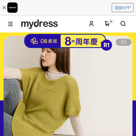
開啟APP
0
1
/
1