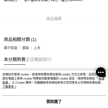
每筆HK$40.00，滿HK$350.00或以上免運費
付款後順豐合作便利店
每筆HK$40.00，滿HK$350.00或以上免運費
商品推薦
付款後其他順豐合作點
每筆HK$40.00，滿HK$350.00或以上免運費
商品相關分類 (1)
順豐速遞 / 菜鳥
親子家庭
童裝
上衣
每筆HK$40.00，滿HK$350.00或以上免運費
其他國家/地區配送 (運費只供參考，下單後客服會再聯絡酌
運費表
本分類熱賣
全店暢銷排行
收實際運費)
本網站中使用 cookie，欲查詢有關本網站使用 cookie 方式之詳情，及若您不希
熱門標籤
望在電腦上使用 cookie 時應如何變更電腦的 cookie 設定，請參閱本網站「
私隱
政策
」之 Cookie 聲明。您繼續使用本網站即表示您同意本公司得按本網站使用
條款之 Cookie 聲明使用 cookie。
了解更多 >
熱銷排行
最新商品
人氣推薦
我知道了