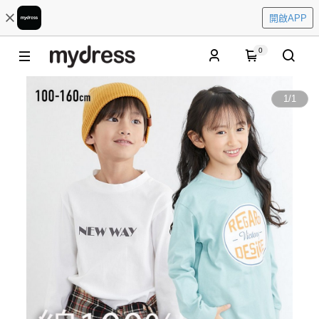
開啟APP
0
1
/
1