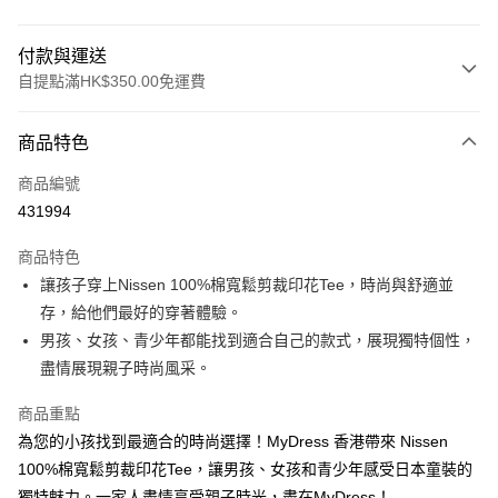
付款與運送
自提點滿HK$350.00免運費
付款方式
商品特色
信用卡
商品編號
Apple Pay
431994
AlipayHK
商品特色
PayMe
讓孩子穿上Nissen 100%棉寬鬆剪裁印花Tee，時尚與舒適並
存，給他們最好的穿著體驗。
WeChat Pay
男孩、女孩、青少年都能找到適合自己的款式，展現獨特個性，
盡情展現親子時尚風采。
送貨方式
付款後順豐自助櫃
商品重點
每筆HK$40.00，滿HK$350.00或以上免運費
為您的小孩找到最適合的時尚選擇！MyDress 香港帶來 Nissen
100%棉寬鬆剪裁印花Tee，讓男孩、女孩和青少年感受日本童裝的
付款後順豐站及營業點
獨特魅力。一家人盡情享受親子時光，盡在MyDress！