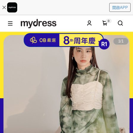
開啟APP
0
1
/
1