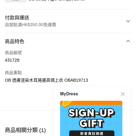
付款與運送
自提點滿HK$350.00免運費
付款方式
商品特色
信用卡
商品編號
Apple Pay
431728
AlipayHK
商品重點
PayMe
OB 透膚渲染木耳捲邊高領上衣 OBAB19713
WeChat Pay
MyDress
商品推薦
送貨方式
付款後順豐自助櫃
每筆HK$40.00，滿HK$350.00或以上免運費
商品相關分類 (1)
付款後順豐站及營業點