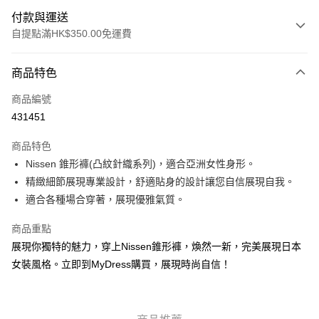
付款與運送
自提點滿HK$350.00免運費
付款方式
商品特色
信用卡
商品編號
Apple Pay
431451
AlipayHK
商品特色
PayMe
Nissen 錐形褲(凸紋針織系列)，適合亞洲女性身形。
精緻細節展現專業設計，舒適貼身的設計讓您自信展現自我。
WeChat Pay
適合各種場合穿著，展現優雅氣質。
送貨方式
商品重點
付款後順豐自助櫃
展現你獨特的魅力，穿上Nissen錐形褲，煥然一新，完美展現日本
每筆HK$40.00，滿HK$350.00或以上免運費
女裝風格。立即到MyDress購買，展現時尚自信！
付款後順豐站及營業點
每筆HK$40.00，滿HK$350.00或以上免運費