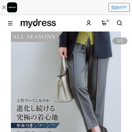
開啟APP
0
1
/
1