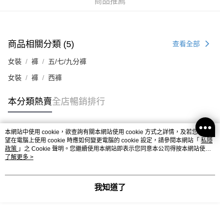
商品推薦
付款後順豐合作便利店
每筆HK$40.00，滿HK$350.00或以上免運費
商品相關分類 (5)
付款後其他順豐合作點
查看全部
每筆HK$40.00，滿HK$350.00或以上免運費
女裝
褲
五/七/九分褲
順豐速遞 / 菜鳥
女裝
褲
西褲
每筆HK$40.00，滿HK$350.00或以上免運費
本分類熱賣
全店暢銷排行
其他國家/地區配送 (運費只供參考，下單後客服會再聯絡酌
運費表
收實際運費)
本網站中使用 cookie，欲查詢有關本網站使用 cookie 方式之詳情，及若您不希
熱門標籤
望在電腦上使用 cookie 時應如何變更電腦的 cookie 設定，請參閱本網站「
私隱
政策
」之 Cookie 聲明。您繼續使用本網站即表示您同意本公司得按本網站使用
條款之 Cookie 聲明使用 cookie。
了解更多 >
熱銷排行
最新商品
人氣推薦
我知道了