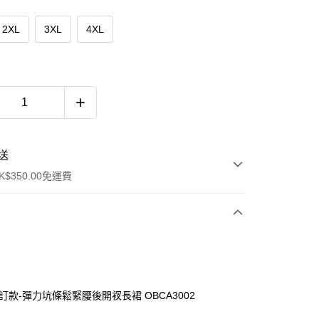
2XL
3XL
4XL
送
$350.00免運費
自訂款-彈力坑條鬆緊腰後開衩長裙 OBCA3002