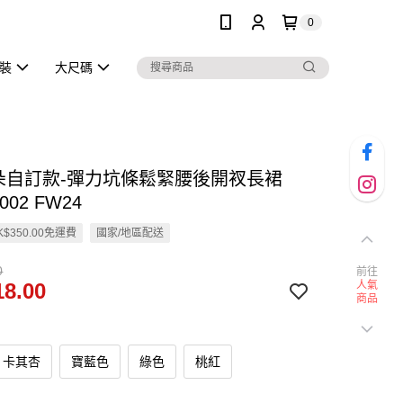
0
泳裝
大尺碼
雲朵自訂款-彈力坑條鬆緊腰後開衩長裙
002 FW24
$350.00免運費
國家/地區配送
0
前往
8.00
人氣
商品
卡其杏
寶藍色
綠色
桃紅