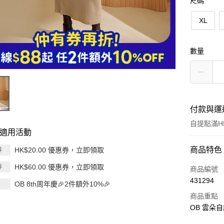
尺碼
XL
數量
付款與運
自提點滿HK
適用活動
付款方式
商品特色
HK$20.00 優惠券，立即領取
券
HK$60.00 優惠券，立即領取
券
信用卡
商品編號
431294
OB 8th周年慶🎉2件額外10%🎉
Apple Pay
商品重點
AlipayHK
OB 雲朵
PayMe