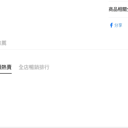
商品相關分
WeChat P
女裝
裙
分享
送貨方式
穿搭主題
付款後順
穿搭主題
推薦
每筆HK$4
⭐雲朵女孩
付款後順
每筆HK$4
類熱賣
全店暢銷排行
付款後順
每筆HK$4
付款後其
每筆HK$4
順豐速遞 /
每筆HK$4