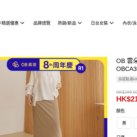
🌟精選優惠
品牌總覽
熱銷/新品
日台女裝
內衣/
OB 
OBCA3
自提點滿HK
HK$299.0
HK$21
顏色
黑