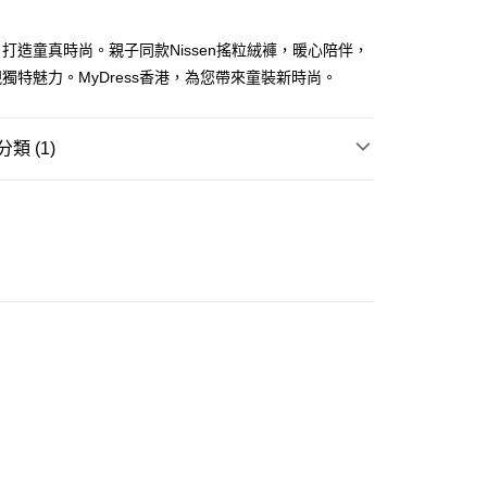
ay
打造童真時尚。親子同款Nissen搖粒絨褲，暖心陪伴，
獨特魅力。MyDress香港，為您帶來童裝新時尚。
類 (1)
豐自助櫃
0.00，滿HK$350.00或以上免運費
童裝
褲
豐站及營業點
0.00，滿HK$350.00或以上免運費
豐合作便利店
0.00，滿HK$350.00或以上免運費
他順豐合作點
0.00，滿HK$350.00或以上免運費
 菜鳥
0.00，滿HK$350.00或以上免運費