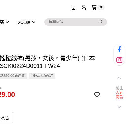
0
泳裝
大尺碼
en 搖粒絨褲(男孩，女孩，青少年) (日本
SCKI0224D0011 FW24
$350.00免運費
國家/地區配送
0
前往
9.00
人氣
商品
灰色