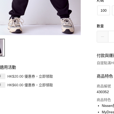
尺碼
100
數量
付款與運
自提點滿HK
適用活動
付款方式
商品特色
HK$20.00 優惠券，立即領取
券
HK$60.00 優惠券，立即領取
券
信用卡
商品編號
430352
Apple Pay
商品特色
AlipayHK
Nis
MyD
PayMe