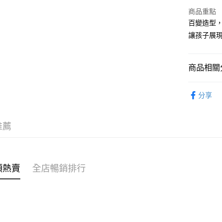
商品重點
WeChat P
百變造型，
讓孩子展現
送貨方式
商品相關分
付款後順
每筆HK$4
親子家庭
分享
付款後順
每筆HK$4
推薦
付款後順
每筆HK$4
付款後其
類熱賣
全店暢銷排行
每筆HK$4
順豐速遞 /
每筆HK$4