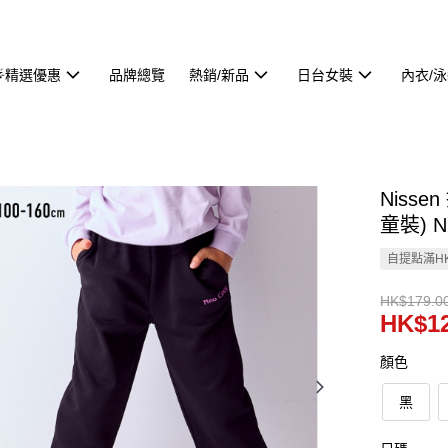
🌟精選優惠
品牌總覽
熱銷/新品
日台女裝
內衣/
Niss
童裝) N
自提點滿HK
HK$179.0
HK$12
顏色
黑