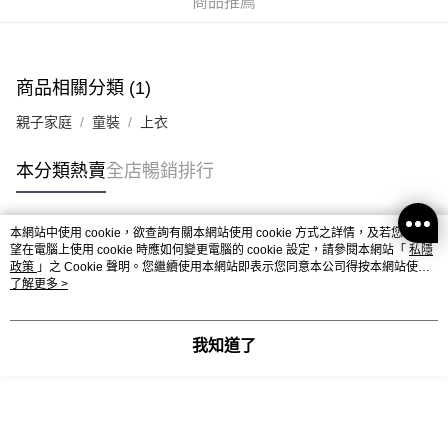
商品推薦
付款後順豐合作便利店
每筆HK$40.00，滿HK$350.00或以上免運費
商品相關分類 (1)
付款後其他順豐合作點
每筆HK$40.00，滿HK$350.00或以上免運費
親子家庭
童裝
上衣
順豐速遞 / 菜鳥
本分類熱賣
全店暢銷排行
每筆HK$40.00，滿HK$350.00或以上免運費
其他國家/地區配送 (運費只供參考，下單後客服會再聯絡酌
運費表
本網站中使用 cookie，欲查詢有關本網站使用 cookie 方式之詳情，及若您不希
收實際運費)
熱門標籤
望在電腦上使用 cookie 時應如何變更電腦的 cookie 設定，請參閱本網站「
私隱
政策
」之 Cookie 聲明。您繼續使用本網站即表示您同意本公司得按本網站使用
條款之 Cookie 聲明使用 cookie。
了解更多 >
熱銷排行
最新商品
人氣推薦
我知道了