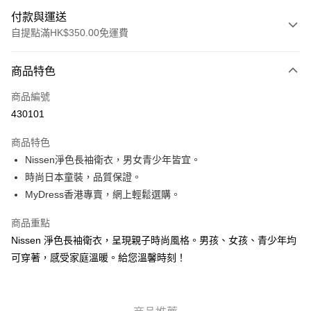
付款與運送
自提點滿HK$350.00免運費
付款方式
商品特色
信用卡
商品編號
Apple Pay
430101
AlipayHK
商品特色
PayMe
Nissen淨色長袖衛衣，男女青少年皆宜。
時尚日本童裝，品質保證。
WeChat Pay
MyDress香港專賣，網上輕鬆選購。
送貨方式
商品重點
付款後順豐自助櫃
Nissen 淨色長袖衛衣，呈現親子時尚風格。男孩、女孩、青少年均
每筆HK$40.00，滿HK$350.00或以上免運費
可穿著，感受家庭溫暖。給您溫馨時刻！
付款後順豐站及營業點
每筆HK$40.00，滿HK$350.00或以上免運費