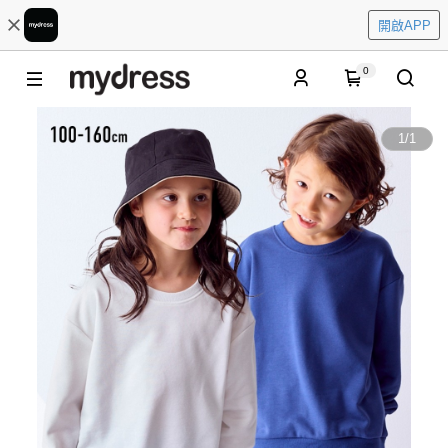
開啟APP
0
1
/
1