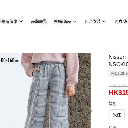
🌟精選優惠
品牌總覽
熱銷/新品
日台女裝
內衣/
Niss
NSCKI
自提點滿HK
HK$219.0
HK$15
顏色
米棕