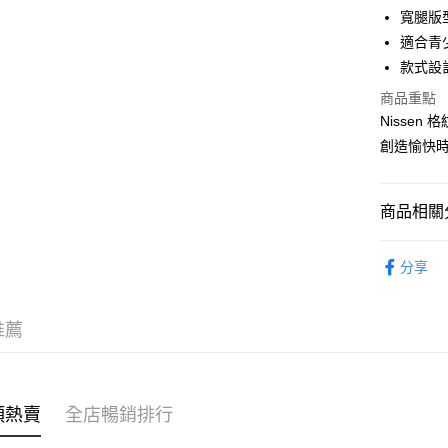
寬腿版
WeChat P
適合青
款式設
商品重點
送貨方式
Nissen
付款後順
創造愉快
每筆HK$4
付款後順
商品相關分
每筆HK$4
親子家庭
付款後順
分享
每筆HK$4
推薦
付款後其
每筆HK$4
順豐速遞 /
類熱賣
全店暢銷排行
每筆HK$4