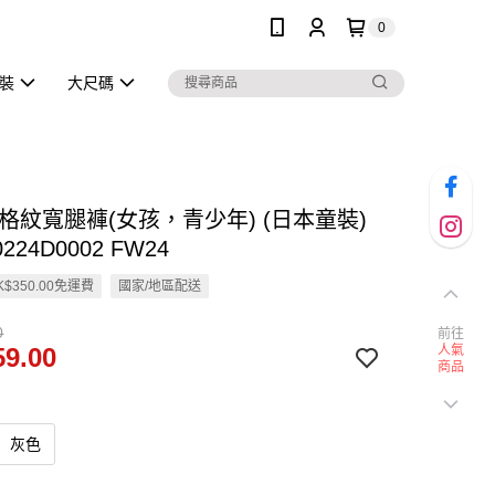
0
泳裝
大尺碼
en 格紋寬腿褲(女孩，青少年) (日本童裝)
0224D0002 FW24
$350.00免運費
國家/地區配送
0
前往
9.00
人氣
商品
灰色