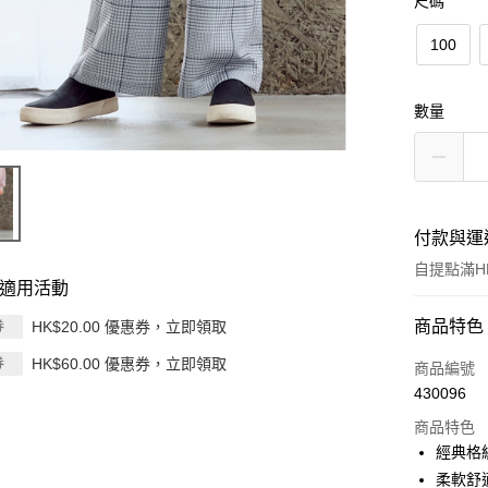
尺碼
100
數量
付款與運
自提點滿HK
適用活動
付款方式
商品特色
HK$20.00 優惠券，立即領取
券
HK$60.00 優惠券，立即領取
券
信用卡
商品編號
430096
Apple Pay
商品特色
AlipayHK
經典格
柔軟舒
PayMe