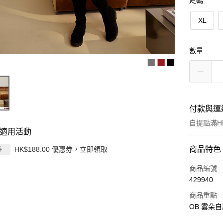
尺碼
XL
數量
付款與運
自提點滿HK
適用活動
付款方式
商品特色
HK$188.00 優惠券，立即領取
券
信用卡
商品編號
429940
Apple Pay
商品重點
AlipayHK
OB 雲朵自
PayMe