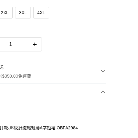
2XL
3XL
4XL
送
$350.00免運費
訂款-壓紋針織鬆緊腰A字短裙 OBFA2984