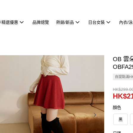
🌟精選優惠
品牌總覽
熱銷/新品
日台女裝
內衣/
OB 
OBFA2
自提點滿HK
HK$299.0
HK$21
顏色
黑