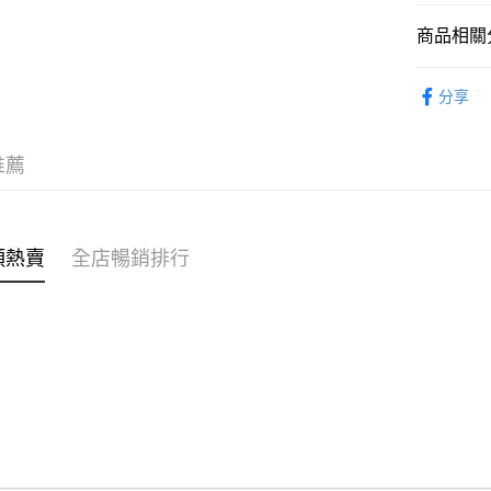
商品相關分
WeChat P
女裝
裙
分享
送貨方式
穿搭主題
付款後順
穿搭主題
推薦
每筆HK$4
穿搭主題
付款後順
穿搭主題
每筆HK$4
類熱賣
全店暢銷排行
⭐雲朵女孩
付款後順
每筆HK$4
付款後其
每筆HK$4
順豐速遞 /
每筆HK$4