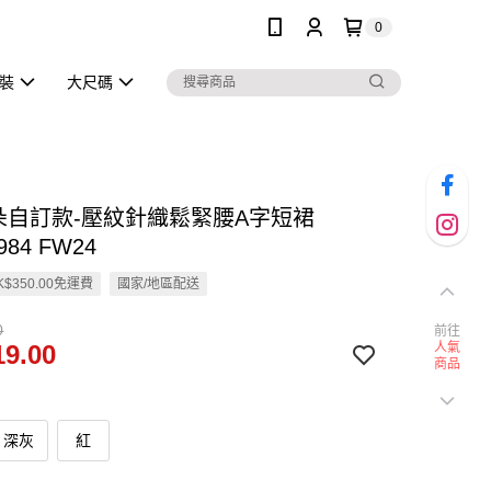
0
泳裝
大尺碼
雲朵自訂款-壓紋針織鬆緊腰A字短裙
984 FW24
$350.00免運費
國家/地區配送
0
前往
9.00
人氣
商品
深灰
紅