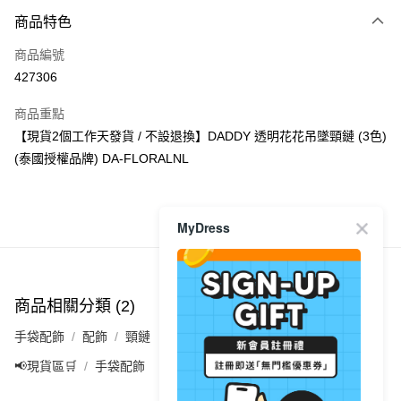
付款方式
商品特色
信用卡
商品編號
Apple Pay
427306
AlipayHK
商品重點
PayMe
【現貨2個工作天發貨 / 不設退換】DADDY 透明花花吊墜頸鏈 (3色)
(泰國授權品牌) DA-FLORALNL
WeChat Pay
送貨方式
MyDress
商品推薦
付款後順豐自助櫃
每筆HK$40.00，滿HK$350.00或以上免運費
付款後順豐站及營業點
商品相關分類 (2)
每筆HK$40.00，滿HK$350.00或以上免運費
手袋配飾
配飾
頸鏈
付款後順豐合作便利店
📢現貨區🛒
手袋配飾
每筆HK$40.00，滿HK$350.00或以上免運費