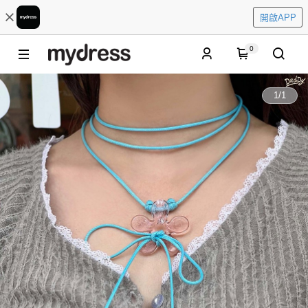
開啟APP
0
1
/
1