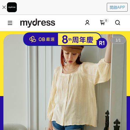
開啟APP
0
1
/
1