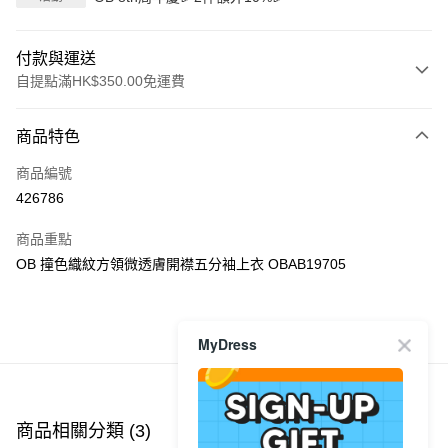
付款與運送
自提點滿HK$350.00免運費
付款方式
商品特色
信用卡
商品編號
Apple Pay
426786
AlipayHK
商品重點
PayMe
OB 撞色織紋方領微透膚開襟五分袖上衣 OBAB19705
WeChat Pay
商品推薦
MyDress
送貨方式
付款後順豐自助櫃
每筆HK$40.00，滿HK$350.00或以上免運費
商品相關分類 (3)
查看全部
付款後順豐站及營業點