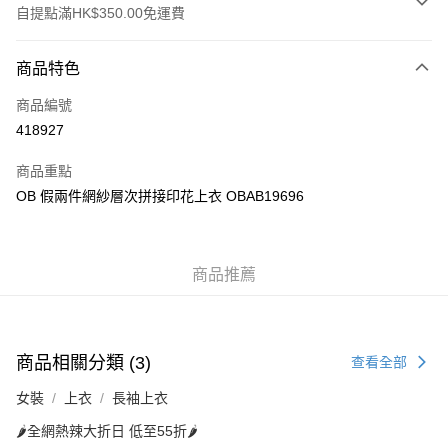
自提點滿HK$350.00免運費
付款方式
商品特色
信用卡
商品編號
Apple Pay
418927
AlipayHK
商品重點
PayMe
OB 假兩件網紗層次拼接印花上衣 OBAB19696
WeChat Pay
商品推薦
送貨方式
付款後順豐自助櫃
每筆HK$40.00，滿HK$350.00或以上免運費
商品相關分類 (3)
查看全部
付款後順豐站及營業點
女裝
上衣
長袖上衣
每筆HK$40.00，滿HK$350.00或以上免運費
🌶️全網熱辣大折日 低至55折🌶️
付款後順豐合作便利店