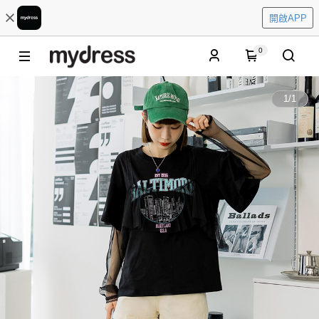
開啟APP
0
1
/
1