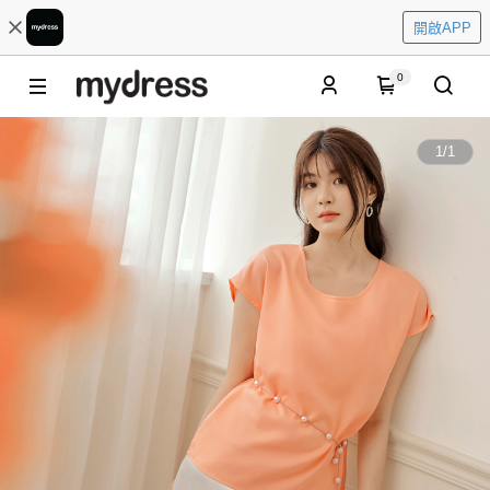
開啟APP
0
1
/
1