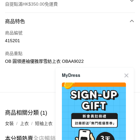
自提點滿HK$350.00免運費
付款方式
商品特色
信用卡
商品編號
Apple Pay
415201
AlipayHK
商品重點
PayMe
OB 圓領連袖優雅厚雪紡上衣 OBAA9022
WeChat Pay
MyDress
商品推薦
送貨方式
付款後順豐自助櫃
每筆HK$40.00，滿HK$350.00或以上免運費
商品相關分類 (1)
付款後順豐站及營業點
女裝
上衣
短袖上衣
每筆HK$40.00，滿HK$350.00或以上免運費
付款後順豐合作便利店
本分類熱賣
全店暢銷排行