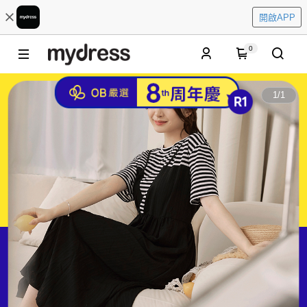
開啟APP
0
1
/
1