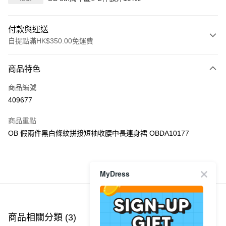
付款與運送
自提點滿HK$350.00免運費
付款方式
商品特色
信用卡
商品編號
Apple Pay
409677
AlipayHK
商品重點
PayMe
OB 假兩件黑白條紋拼接短袖收腰中長連身裙 OBDA10177
WeChat Pay
商品推薦
MyDress
送貨方式
付款後順豐自助櫃
每筆HK$40.00，滿HK$350.00或以上免運費
商品相關分類 (3)
查看全部
付款後順豐站及營業點