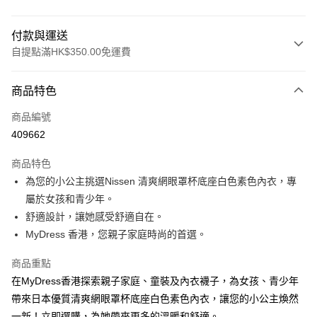
付款與運送
自提點滿HK$350.00免運費
付款方式
商品特色
信用卡
商品編號
Apple Pay
409662
AlipayHK
商品特色
PayMe
為您的小公主挑選Nissen 清爽網眼罩杯底座白色素色內衣，專
屬於女孩和青少年。
WeChat Pay
舒適設計，讓她感受舒適自在。
MyDress 香港，您親子家庭時尚的首選。
送貨方式
付款後順豐自助櫃
商品重點
每筆HK$40.00，滿HK$350.00或以上免運費
在MyDress香港探索親子家庭、童裝及內衣襪子，為女孩、青少年
帶來日本優質清爽網眼罩杯底座白色素色內衣，讓您的小公主煥然
付款後順豐站及營業點
一新！立即選購，為她帶來更多的溫暖和舒適。