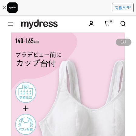
開啟APP
0
1
/
1