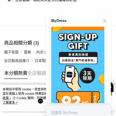
每筆HK$40.00，滿HK$350.00或以上免運費
付款後順豐合作便利店
每筆HK$40.00，滿HK$350.00或以上免運費
商品推薦
MyDress
付款後其他順豐合作點
每筆HK$40.00，滿HK$350.00或以上免運費
商品相關分類 (3)
查看全部
順豐速遞 / 菜鳥
親子家庭
童裝
內衣 | 襪子
每筆HK$40.00，滿HK$350.00或以上免運費
台日製商品推介
日本製造
其他國家/地區配送 (運費只供參考，下單後客服會再聯絡酌
運費表
收實際運費)
本分類熱賣
全店暢銷排行
本網站中使用 cookie，欲查詢有關本網站使用 cookie 方式之詳情，及若您不希
熱門標籤
望在電腦上使用 cookie 時應如何變更電腦的 cookie 設定，請參閱本網站「
私隱
政策
」之 Cookie 聲明。您繼續使用本網站即表示您同意本公司得按本網站使用
條款之 Cookie 聲明使用 cookie。
了解更多 >
熱銷排行
最新商品
人氣推薦
回覆至 MyDress