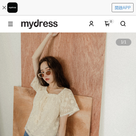
開啟APP
0
1
/
1