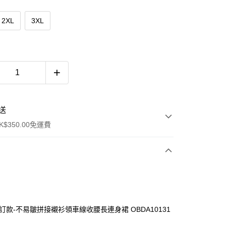
2XL
3XL
送
$350.00免運費
自訂款-不易皺拼接襯衫領車線收腰長連身裙 OBDA10131