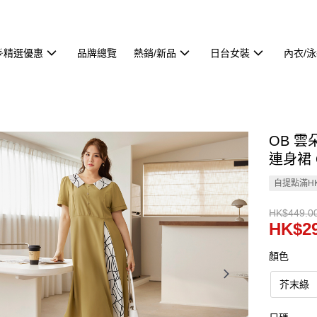
🌟精選優惠
品牌總覽
熱銷/新品
日台女裝
內衣/
OB 
連身裙 O
自提點滿HK
HK$449.0
HK$29
顏色
芥末綠