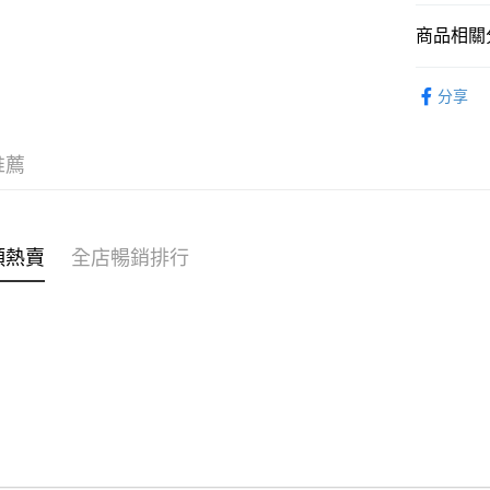
商品相關分
WeChat P
女裝
連
分享
送貨方式
不易系列
付款後順
穿搭主題
推薦
每筆HK$4
穿搭主題
付款後順
🌶️全網熱辣
每筆HK$4
類熱賣
全店暢銷排行
穿搭主題
付款後順
⭐雲朵女孩
每筆HK$4
付款後其
每筆HK$4
順豐速遞 /
每筆HK$4