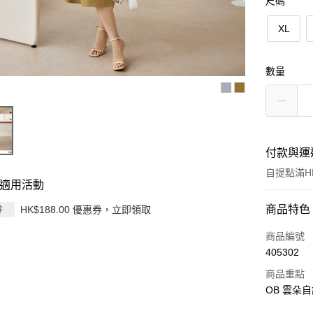
尺碼
XL
數量
付款與運
自提點滿HK
適用活動
付款方式
商品特色
HK$188.00 優惠券，立即領取
券
信用卡
商品編號
405302
Apple Pay
商品重點
AlipayHK
OB 雲朵
PayMe