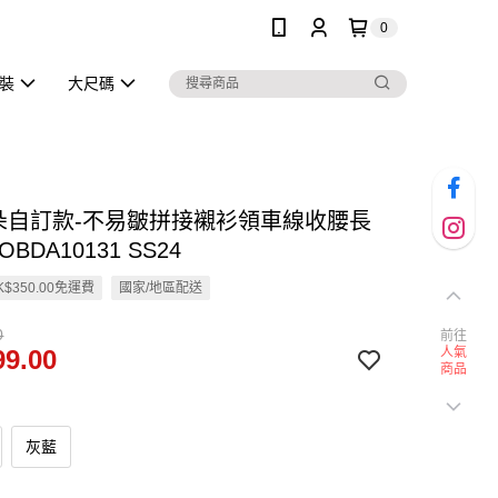
0
泳裝
大尺碼
雲朵自訂款-不易皺拼接襯衫領車線收腰長
BDA10131 SS24
$350.00免運費
國家/地區配送
0
前往
9.00
人氣
商品
灰藍