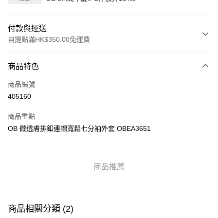
付款與運送
自提點滿HK$350.00免運費
付款方式
商品特色
信用卡
商品編號
Apple Pay
405160
AlipayHK
商品重點
PayMe
OB 微透膚排釦連帽寬鬆七分袖外套 OBEA3651
WeChat Pay
商品推薦
送貨方式
付款後順豐自助櫃
每筆HK$40.00，滿HK$350.00或以上免運費
商品相關分類 (2)
付款後順豐站及營業點