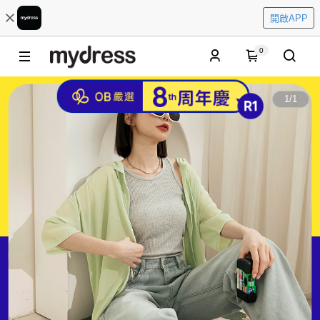
開啟APP
0
1
/
1