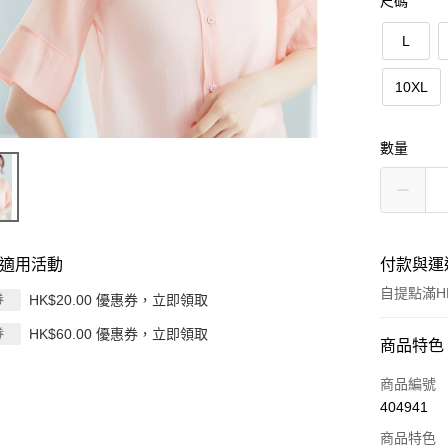
尺碼
L
10XL
數量
適用活動
付款與運
自提點滿HK
HK$20.00 優惠券，立即領取
券
HK$60.00 優惠券，立即領取
券
付款方式
商品特色
信用卡
商品編號
404941
Apple Pay
商品特色