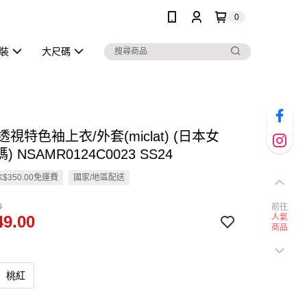
0
泳裝
大尺碼
n 透視特色袖上衣/外套(miclat) (日本女
 NSAMR0124C0023 SS24
$350.00免運費
國家/地區配送
0
前往
9.00
人氣
商品
桃紅