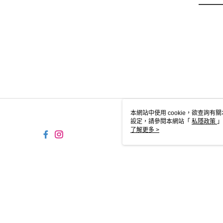
本網站中使用 cookie，欲查詢有關
設定，請參閱本網站「
私隱政策
」
用 cookie。
了解更多 >
HK-MWG1-66-96 Web2
© 2026 by MYDRESS HOLDINGS LIMITED