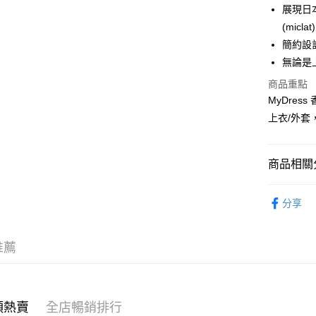
AlipayHK
展現日
(micl
PayMe
簡約設
WeChat P
無論是
商品重點
MyDres
送貨方式
上衣/外
付款後順
每筆HK$4
商品相關分
付款後順
女裝
上
每筆HK$4
分享
穿搭主題
付款後順
每筆HK$4
推薦
付款後其
每筆HK$4
類熱賣
全店暢銷排行
順豐速遞 /