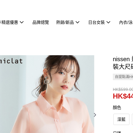
🌟精選優惠
品牌總覽
熱銷/新品
日台女裝
內衣/
nisse
裝大尺碼)
自提點滿HK
HK$599.0
HK$44
顏色
深藍