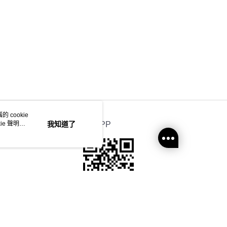
0.00，滿HK$350.00或以上免運費
地區配送 (運費只供參考，下單後客服會再聯絡酌
運費表
)
 cookie
e 聲明使
我知道了
官方APP