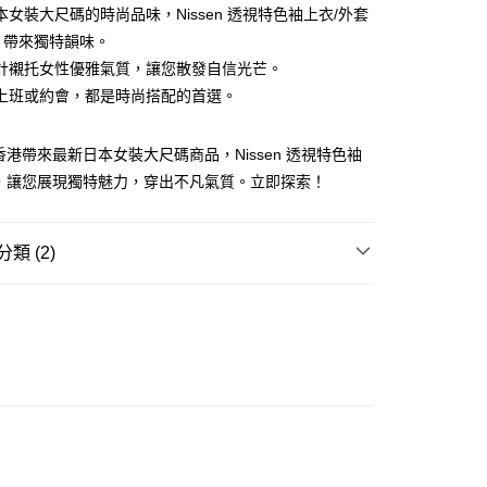
本女裝大尺碼的時尚品味，Nissen 透視特色袖上衣/外套
at) 帶來獨特韻味。
計襯托女性優雅氣質，讓您散發自信光芒。
ay
上班或約會，都是時尚搭配的首選。
s 香港帶來最新日本女裝大尺碼商品，Nissen 透視特色袖
套，讓您展現獨特魅力，穿出不凡氣質。立即探索！
豐自助櫃
0.00，滿HK$350.00或以上免運費
類 (2)
豐站及營業點
衣
襯衫
0.00，滿HK$350.00或以上免運費
推介
女裝｜淨色基礎單品🩶簡約控必入
豐合作便利店
0.00，滿HK$350.00或以上免運費
他順豐合作點
0.00，滿HK$350.00或以上免運費
 菜鳥