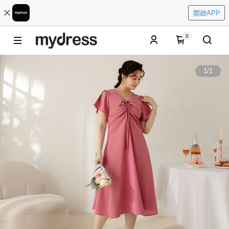
開啟APP
0
1
/
1