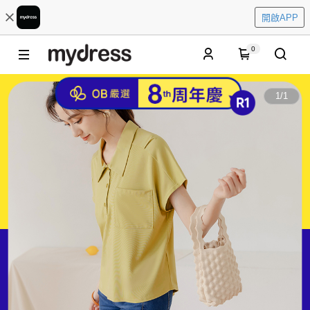
開啟APP
0
1
/
1