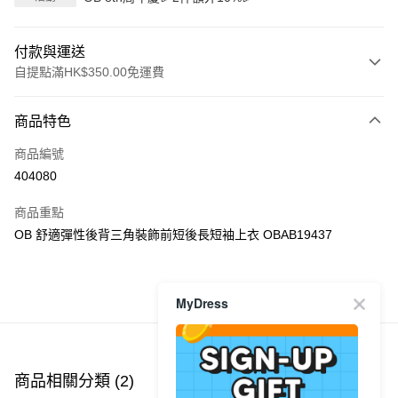
付款與運送
自提點滿HK$350.00免運費
付款方式
商品特色
信用卡
商品編號
Apple Pay
404080
AlipayHK
商品重點
PayMe
OB 舒適彈性後背三角裝飾前短後長短袖上衣 OBAB19437
WeChat Pay
MyDress
商品推薦
送貨方式
付款後順豐自助櫃
每筆HK$40.00，滿HK$350.00或以上免運費
商品相關分類 (2)
付款後順豐站及營業點