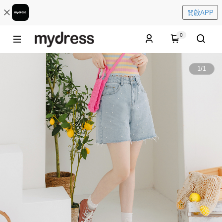
開啟APP
0
1
/
1