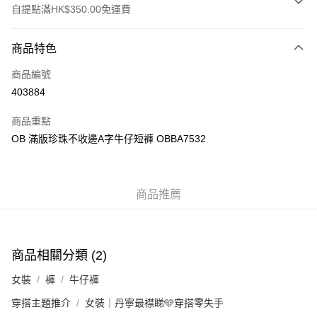
自提點滿HK$350.00免運費
付款方式
商品特色
信用卡
商品編號
Apple Pay
403884
AlipayHK
商品重點
PayMe
OB 滿版珍珠不收邊A字牛仔短褲 OBBA7532
WeChat Pay
商品推薦
送貨方式
付款後順豐自助櫃
每筆HK$40.00，滿HK$350.00或以上免運費
商品相關分類 (2)
付款後順豐站及營業點
女裝
褲
牛仔褲
每筆HK$40.00，滿HK$350.00或以上免運費
穿搭主題推介
女裝｜丹寧最襟睇🩵穿搭零失手
付款後順豐合作便利店