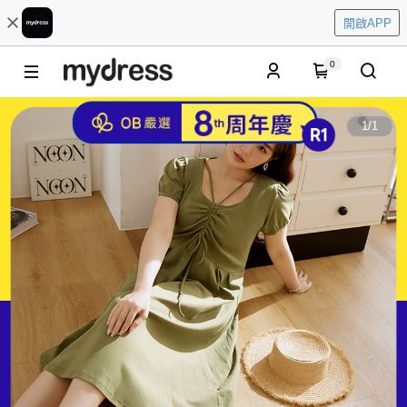
開啟APP
0
1
/
1