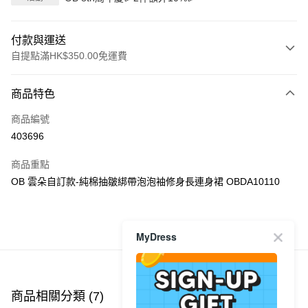
付款與運送
自提點滿HK$350.00免運費
付款方式
商品特色
信用卡
商品編號
Apple Pay
403696
AlipayHK
商品重點
PayMe
OB 雲朵自訂款-純棉抽皺綁帶泡泡袖修身長連身裙 OBDA10110
WeChat Pay
商品推薦
MyDress
送貨方式
付款後順豐自助櫃
每筆HK$40.00，滿HK$350.00或以上免運費
商品相關分類 (7)
查看全部
付款後順豐站及營業點