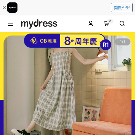
開啟APP
0
1
/
1