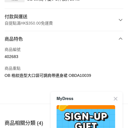
付款與運送
自提點滿HK$350.00免運費
付款方式
商品特色
信用卡
商品編號
Apple Pay
402683
AlipayHK
商品重點
PayMe
OB 格紋造型大口袋可調肩帶連身裙 OBDA10039
WeChat Pay
商品推薦
MyDress
送貨方式
付款後順豐自助櫃
每筆HK$40.00，滿HK$350.00或以上免運費
商品相關分類 (4)
查看全部
付款後順豐站及營業點