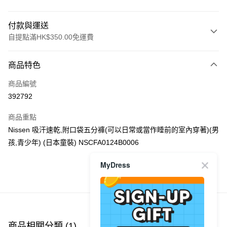
付款與運送
自提點滿HK$350.00免運費
付款方式
商品特色
信用卡
商品編號
Apple Pay
392792
AlipayHK
商品重點
PayMe
Nissen 吸汗速乾,附口袋五分褲(可以日常或當作睡前的室內穿著)(男
孩,青少年) (日本童裝) NSCFA0124B0006
WeChat Pay
MyDress
送貨方式
商品推薦
付款後順豐自助櫃
每筆HK$40.00，滿HK$350.00或以上免運費
付款後順豐站及營業點
商品相關分類 (1)