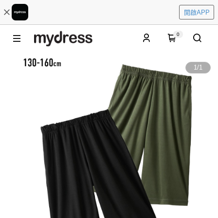
開啟APP
0
1
/
1