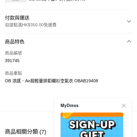
付款與運送
自提點滿HK$350.00免運費
付款方式
商品特色
信用卡
商品編號
Apple Pay
391745
AlipayHK
商品重點
PayMe
OB 涼感．Air超輕量排釦襯衫空氣衣 OBAB19408
WeChat Pay
商品推薦
MyDress
送貨方式
付款後順豐自助櫃
每筆HK$40.00，滿HK$350.00或以上免運費
商品相關分類 (7)
查看全部
付款後順豐站及營業點