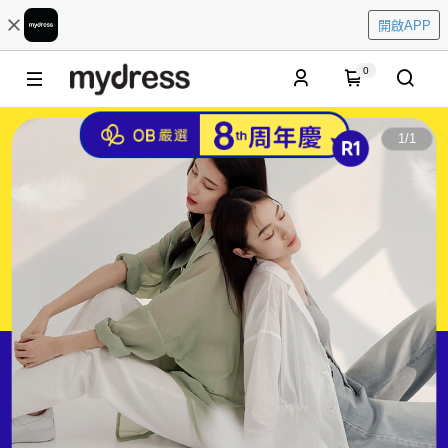
開啟APP
0
1
/
1